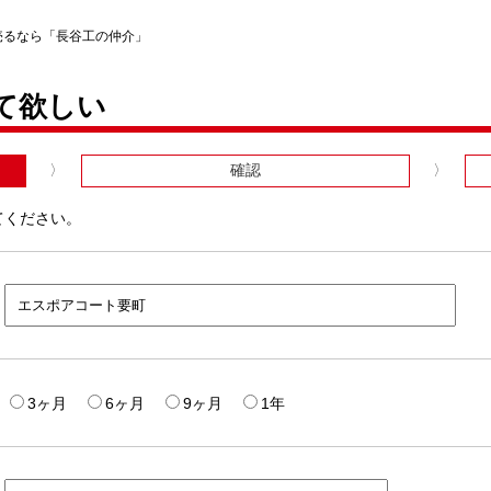
売るなら「長谷工の仲介」
て欲しい
確認
てください。
3ヶ月
6ヶ月
9ヶ月
1年