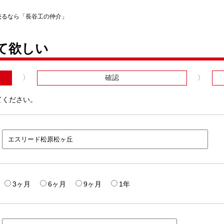
売るなら「長谷工の仲介」
て欲しい
確認
てください。
3ヶ月
6ヶ月
9ヶ月
1年