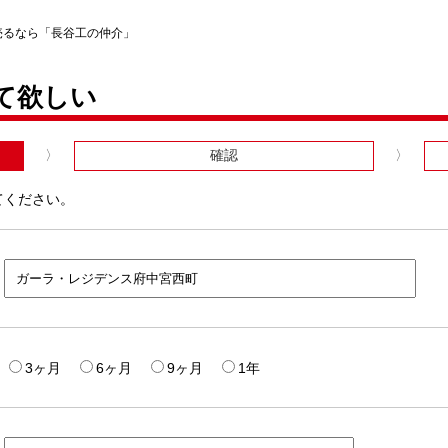
売るなら「長谷工の仲介」
て欲しい
確認
てください。
3ヶ月
6ヶ月
9ヶ月
1年