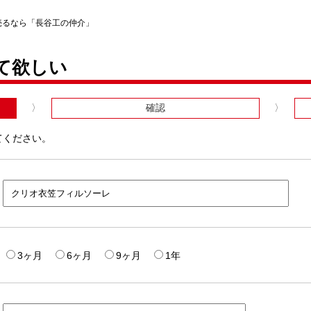
売るなら「長谷工の仲介」
て欲しい
確認
てください。
3ヶ月
6ヶ月
9ヶ月
1年