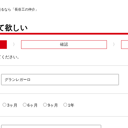
売るなら「長谷工の仲介」
て欲しい
確認
てください。
3ヶ月
6ヶ月
9ヶ月
1年