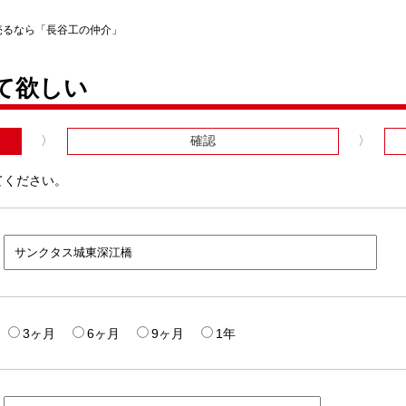
売るなら「長谷工の仲介」
て欲しい
確認
てください。
3ヶ月
6ヶ月
9ヶ月
1年