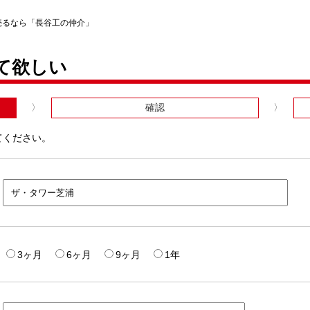
売るなら「長谷工の仲介」
て欲しい
確認
てください。
3ヶ月
6ヶ月
9ヶ月
1年