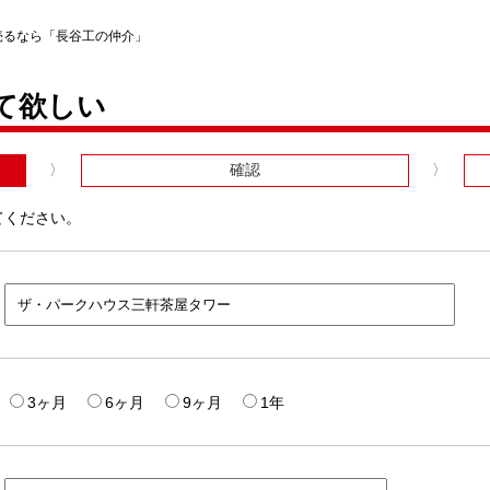
売るなら「長谷工の仲介」
て欲しい
確認
てください。
3ヶ月
6ヶ月
9ヶ月
1年