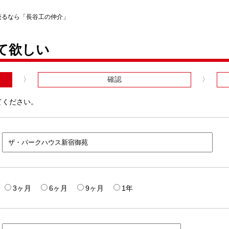
売るなら「長谷工の仲介」
て欲しい
確認
てください。
3ヶ月
6ヶ月
9ヶ月
1年