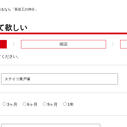
売るなら「長谷工の仲介」
て欲しい
確認
てください。
3ヶ月
6ヶ月
9ヶ月
1年