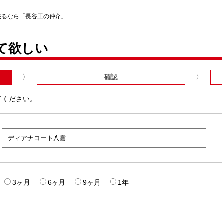
売るなら「長谷工の仲介」
て欲しい
確認
てください。
3ヶ月
6ヶ月
9ヶ月
1年