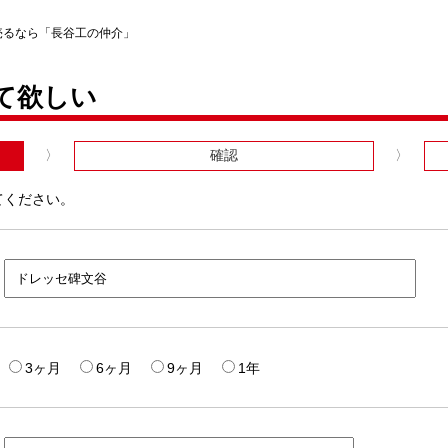
売るなら「長谷工の仲介」
て欲しい
確認
てください。
3ヶ月
6ヶ月
9ヶ月
1年