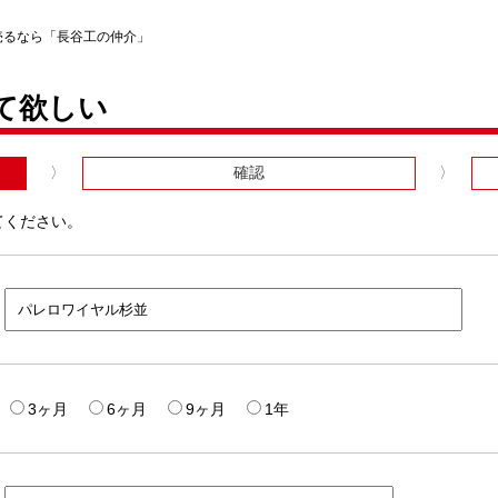
売るなら「長谷工の仲介」
て欲しい
確認
てください。
3ヶ月
6ヶ月
9ヶ月
1年