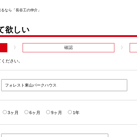
売るなら「長谷工の仲介」
て欲しい
確認
てください。
3ヶ月
6ヶ月
9ヶ月
1年