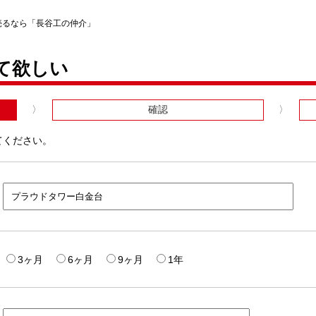
売るなら「長谷工の仲介」
て欲しい
確認
てください。
3ヶ月
6ヶ月
9ヶ月
1年