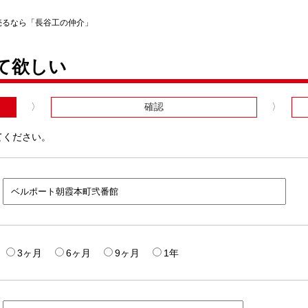
売るなら「長谷工の仲介」
て欲しい
確認
てください。
3ヶ月
6ヶ月
9ヶ月
1年