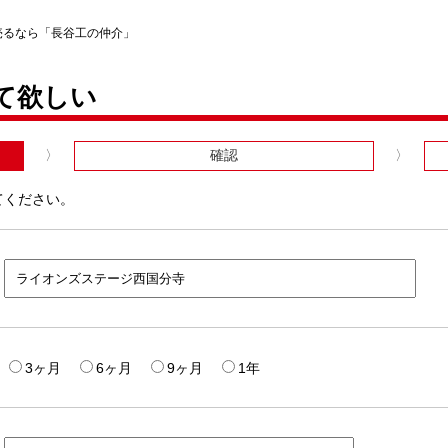
売るなら「長谷工の仲介」
て欲しい
確認
てください。
3ヶ月
6ヶ月
9ヶ月
1年