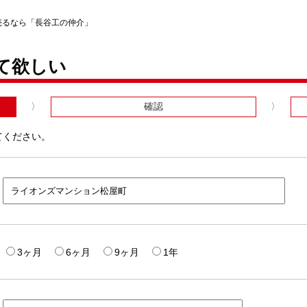
売るなら「長谷工の仲介」
て欲しい
確認
てください。
3ヶ月
6ヶ月
9ヶ月
1年