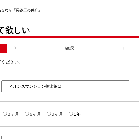
売るなら「長谷工の仲介」
て欲しい
確認
てください。
3ヶ月
6ヶ月
9ヶ月
1年