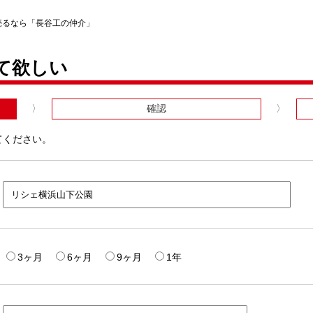
売るなら「長谷工の仲介」
て欲しい
確認
てください。
3ヶ月
6ヶ月
9ヶ月
1年