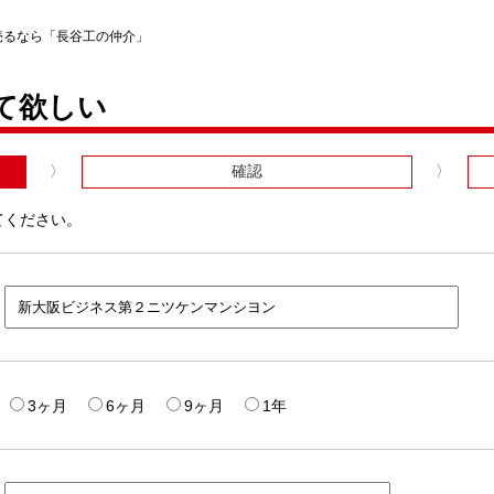
売るなら「長谷工の仲介」
て欲しい
確認
てください。
3ヶ月
6ヶ月
9ヶ月
1年