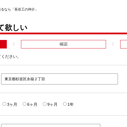
売るなら「長谷工の仲介」
て欲しい
確認
てください。
3ヶ月
6ヶ月
9ヶ月
1年