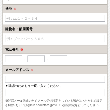
番地
※
例：□□１－２－３４
建物名・部屋番号
例：ブックパーク５０６
電話番号
※
-
-
メールアドレス
※
▼確認のためもう一度ご入力ください。
※迷惑メール防止のためメール受信設定をしている場合はあらかじめ設定
を解除､あるいは@info.bookoff.co.jpのﾄﾞﾒｲﾝ指定設定を行ってください｡