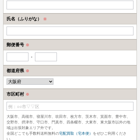
氏名（ふりがな）
※
郵便番号
※
-
都道府県
※
市区町村
※
例：○○市▽▽区
大阪市、高槻市、寝屋川市、吹田市、枚方市、茨木市、箕面市、豊中市、
交野市、摂津市、守口市、門真市、四条畷市、大東市、東大阪市以外の地
域は出張対象エリア外です。
全国どこでも手数料送料無料の
宅配買取（宅本便）
をぜひご利用くださ
い。