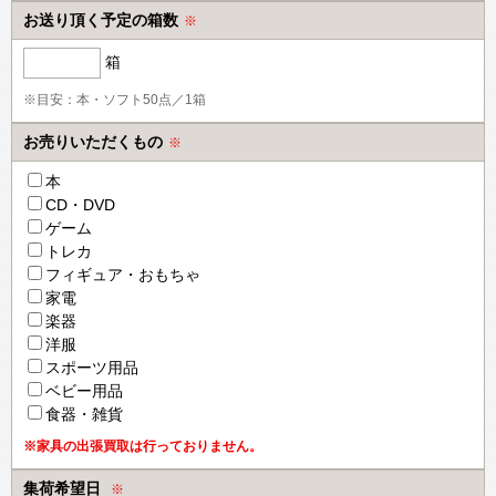
お送り頂く予定の箱数
※
箱
※目安：本・ソフト50点／1箱
お売りいただくもの
※
本
CD・DVD
ゲーム
トレカ
フィギュア・おもちゃ
家電
楽器
洋服
スポーツ用品
ベビー用品
食器・雑貨
※家具の出張買取は行っておりません。
集荷希望日
※