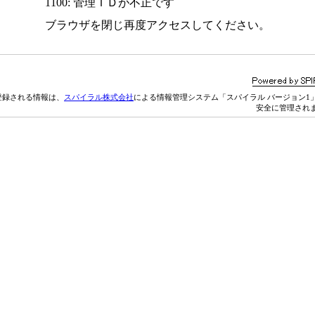
1100: 管理ＩＤが不正です
ブラウザを閉じ再度アクセスしてください。
登録される情報は、
スパイラル株式会社
による情報管理システム「スパイラル バージョン1
安全に管理され