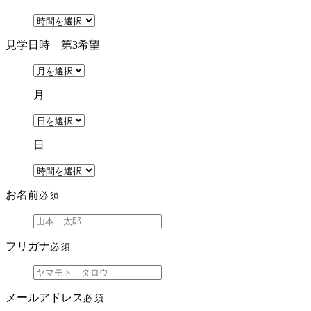
見学日時 第3希望
月
日
お名前
必 須
フリガナ
必 須
メールアドレス
必 須