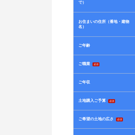
で）
お住まいの住所（番地・建物
名）
ご年齢
ご職業
必須
ご年収
土地購入ご予算
必須
ご希望の土地の広さ
必須