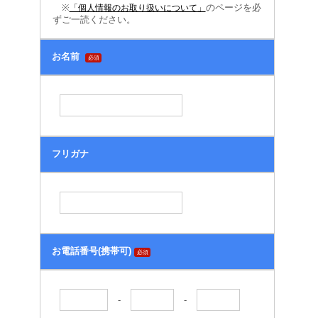
※
のページを必
「個人情報のお取り扱いについて」
ずご一読ください。
お名前
必須
フリガナ
お電話番号(携帯可)
必須
-
-