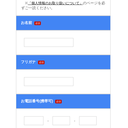
※
のページを必
「個人情報のお取り扱いについて」
ずご一読ください。
お名前
必須
フリガナ
必須
お電話番号(携帯可)
必須
-
-