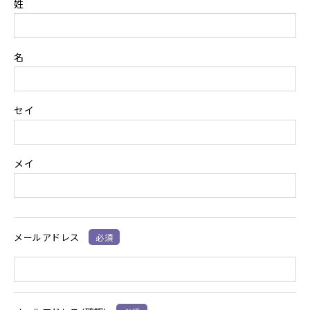
姓
名
セイ
個人
メイ
情報
ソー
メールアドレス
必須