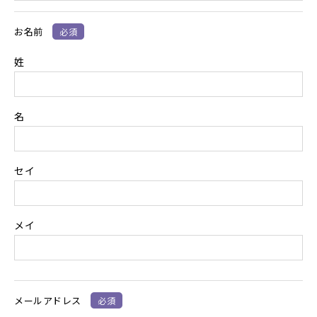
お名前
必須
姓
名
個人
セイ
情報
ソー
メイ
メールアドレス
必須