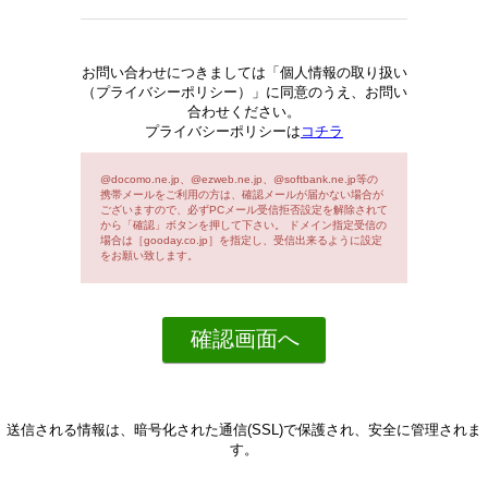
お問い合わせにつきましては「個人情報の取り扱い
（プライバシーポリシー）」に同意のうえ、お問い
合わせください。
プライバシーポリシーは
コチラ
@docomo.ne.jp、@ezweb.ne.jp、@softbank.ne.jp等の
携帯メールをご利用の方は、確認メールが届かない場合が
ございますので、必ずPCメール受信拒否設定を解除されて
から「確認」ボタンを押して下さい。 ドメイン指定受信の
場合は［gooday.co.jp］を指定し、受信出来るように設定
をお願い致します。
送信される情報は、暗号化された通信(SSL)で保護され、安全に管理されま
す。