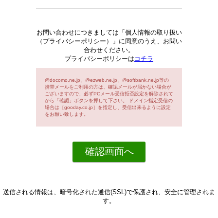
お問い合わせにつきましては「個人情報の取り扱い
（プライバシーポリシー）」に同意のうえ、お問い
合わせください。
プライバシーポリシーは
コチラ
@docomo.ne.jp、@ezweb.ne.jp、@softbank.ne.jp等の
携帯メールをご利用の方は、確認メールが届かない場合が
ございますので、必ずPCメール受信拒否設定を解除されて
から「確認」ボタンを押して下さい。 ドメイン指定受信の
場合は［gooday.co.jp］を指定し、受信出来るように設定
をお願い致します。
送信される情報は、暗号化された通信(SSL)で保護され、安全に管理されま
す。