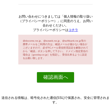
お問い合わせにつきましては「個人情報の取り扱い
（プライバシーポリシー）」に同意のうえ、お問い
合わせください。
プライバシーポリシーは
コチラ
@docomo.ne.jp、@ezweb.ne.jp、@softbank.ne.jp等の
携帯メールをご利用の方は、確認メールが届かない場合が
ございますので、必ずPCメール受信拒否設定を解除されて
から「確認」ボタンを押して下さい。 ドメイン指定受信の
場合は［gooday.co.jp］を指定し、受信出来るように設定
をお願い致します。
送信される情報は、暗号化された通信(SSL)で保護され、安全に管理されま
す。