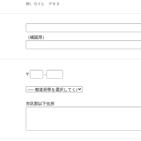
例）ヨイヒ デキタ
（確認用）
〒
-
市区郡以下住所