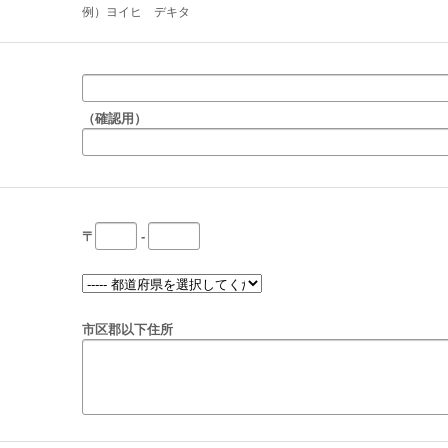
例）ヨイヒ デキタ
（確認用）
〒
-
市区郡以下住所