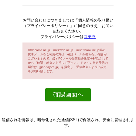
お問い合わせにつきましては「個人情報の取り扱い
（プライバシーポリシー）」に同意のうえ、お問い
合わせください。
プライバシーポリシーは
コチラ
@docomo.ne.jp、@ezweb.ne.jp、@softbank.ne.jp等の
携帯メールをご利用の方は、確認メールが届かない場合が
ございますので、必ずPCメール受信拒否設定を解除されて
から「確認」ボタンを押して下さい。 ドメイン指定受信の
場合は［gooday.co.jp］を指定し、受信出来るように設定
をお願い致します。
送信される情報は、暗号化された通信(SSL)で保護され、安全に管理されま
す。