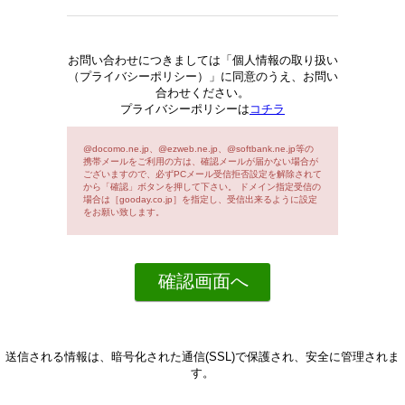
お問い合わせにつきましては「個人情報の取り扱い
（プライバシーポリシー）」に同意のうえ、お問い
合わせください。
プライバシーポリシーは
コチラ
@docomo.ne.jp、@ezweb.ne.jp、@softbank.ne.jp等の
携帯メールをご利用の方は、確認メールが届かない場合が
ございますので、必ずPCメール受信拒否設定を解除されて
から「確認」ボタンを押して下さい。 ドメイン指定受信の
場合は［gooday.co.jp］を指定し、受信出来るように設定
をお願い致します。
送信される情報は、暗号化された通信(SSL)で保護され、安全に管理されま
す。