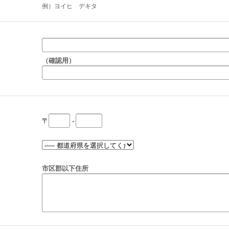
例）ヨイヒ デキタ
（確認用）
〒
-
市区郡以下住所