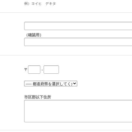
例）ヨイヒ デキタ
（確認用）
〒
-
市区郡以下住所