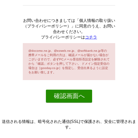
お問い合わせにつきましては「個人情報の取り扱い
（プライバシーポリシー）」に同意のうえ、お問い
合わせください。
プライバシーポリシーは
コチラ
@docomo.ne.jp、@ezweb.ne.jp、@softbank.ne.jp等の
携帯メールをご利用の方は、確認メールが届かない場合が
ございますので、必ずPCメール受信拒否設定を解除されて
から「確認」ボタンを押して下さい。 ドメイン指定受信の
場合は［gooday.co.jp］を指定し、受信出来るように設定
をお願い致します。
送信される情報は、暗号化された通信(SSL)で保護され、安全に管理されま
す。