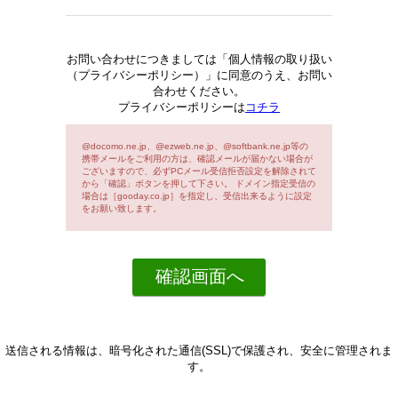
お問い合わせにつきましては「個人情報の取り扱い
（プライバシーポリシー）」に同意のうえ、お問い
合わせください。
プライバシーポリシーは
コチラ
@docomo.ne.jp、@ezweb.ne.jp、@softbank.ne.jp等の
携帯メールをご利用の方は、確認メールが届かない場合が
ございますので、必ずPCメール受信拒否設定を解除されて
から「確認」ボタンを押して下さい。 ドメイン指定受信の
場合は［gooday.co.jp］を指定し、受信出来るように設定
をお願い致します。
送信される情報は、暗号化された通信(SSL)で保護され、安全に管理されま
す。