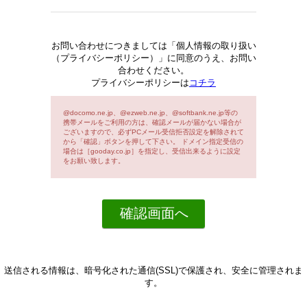
お問い合わせにつきましては「個人情報の取り扱い
（プライバシーポリシー）」に同意のうえ、お問い
合わせください。
プライバシーポリシーは
コチラ
@docomo.ne.jp、@ezweb.ne.jp、@softbank.ne.jp等の
携帯メールをご利用の方は、確認メールが届かない場合が
ございますので、必ずPCメール受信拒否設定を解除されて
から「確認」ボタンを押して下さい。 ドメイン指定受信の
場合は［gooday.co.jp］を指定し、受信出来るように設定
をお願い致します。
送信される情報は、暗号化された通信(SSL)で保護され、安全に管理されま
す。