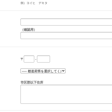
例）ヨイヒ デキタ
（確認用）
〒
-
市区郡以下住所