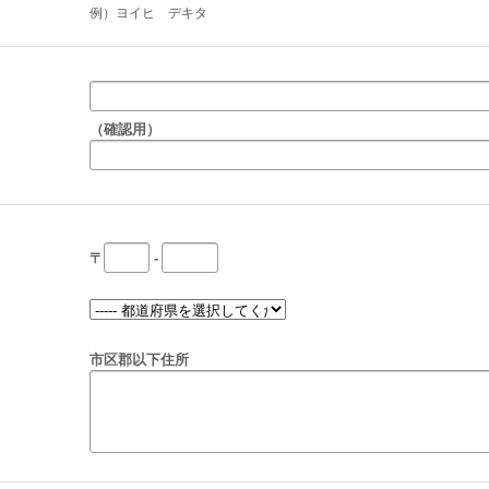
例）ヨイヒ デキタ
（確認用）
〒
-
市区郡以下住所