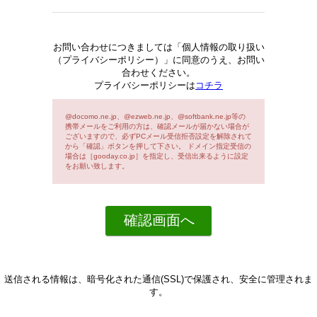
お問い合わせにつきましては「個人情報の取り扱い
（プライバシーポリシー）」に同意のうえ、お問い
合わせください。
プライバシーポリシーは
コチラ
@docomo.ne.jp、@ezweb.ne.jp、@softbank.ne.jp等の
携帯メールをご利用の方は、確認メールが届かない場合が
ございますので、必ずPCメール受信拒否設定を解除されて
から「確認」ボタンを押して下さい。 ドメイン指定受信の
場合は［gooday.co.jp］を指定し、受信出来るように設定
をお願い致します。
送信される情報は、暗号化された通信(SSL)で保護され、安全に管理されま
す。