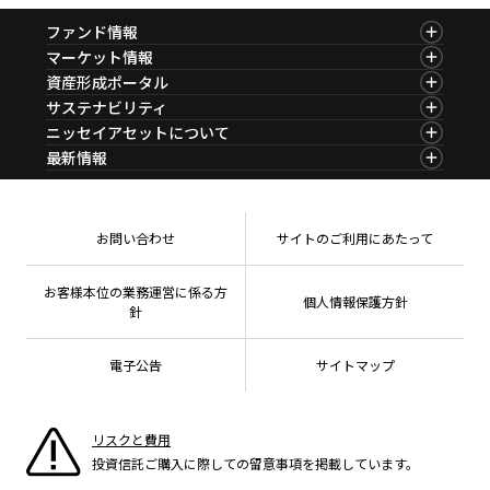
主
ニッセイアセットについてTOP
投資信託新商品のご案内
要
ファンド情報
Goal Navi
SDGsとは？
ファンドレポート
最新情報
法人のお客さま
メ
ファンド情報TOP
マーケット情報
会社情報
ニ
基準価額一覧
投資信託償還商品のご案内
マーケット情報TOP
資産形成ポータル
トップメッセージ
資産形成サポート
ファンド検索
ュ
マーケット指数
資産形成ポータルTOP
サステナビリティ
プレスリリース
ファンド比較
ー
マーケットレポート
採用情報
English
ちょこっと3分！ファンドシアター
サステナビリティTOP
ニッセイアセットについて
決算カレンダー
特別対談
コラム
へ
資産形成サービス
サステナビリティ経営
NAMシティ
海外休日カレンダー
ニッセイアセットについてTOP
最新情報
ファンドレポート
受賞歴
移
サステナブル投資
投資信託新商品のご案内
有価証券届出書の効力の発生の有無について
会社情報
Nダイレクト
マーケットニュース
サステナビリティ経営基本方針
動
投資信託償還商品のご案内
プレスリリース
Goal Navi
検索したいキーワードを入力してください。
商品ニュース
お問い合わせ
し
方針・その他開示情報
ちょこっと3分！ファンドシアター
受賞歴
おしらせ
こだわりのインデックスファンド 購入・換金手数料なしシ
有価証券届出書の効力の発生の有無について
サステナビリティ推進体制
ま
方針・その他開示情報
リーズ
メディア
お問い合わせ
サイトのご利用にあたって
資産形成サポート
よくあるご質問
こだわりのインデックスファンド 購入・換金手数料
採用情報
す
採用情報
なしシリーズ
NAMシティ
公式キャラクターのご紹介
本
ニッセイアセットの重要課題
確定拠出年金について
お問い合わせ
お客様本位の業務運営に係る方
確定拠出年金について
投資の教室
文
個人情報保護方針
よくあるご質問
公式キャラクターのご紹介
針
へ
投資の教室
サステナビリティへの取り組み
移
資産形成はじめるなら
確定拠出年金制度について
電子公告
サイトマップ
動
サステナビリティレポート
し
確定拠出年金での商品の選び方について
ま
サステナブル投資
す
リスクと費用
確定拠出年金 基準価額一覧
フ
投資信託ご購入に際しての留意事項を掲載しています。
日本版スチュワードシップ・コードへの対応
ッ