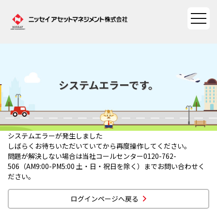
ペ
ペ
こ
ペ
ー
ー
こ
ー
ジ
ジ
か
ジ
の
内
ら
の
先
を
本
終
頭
移
文
わ
に
動
に
り
ファンド情報
な
す
な
に
システムエラーです。
り
る
り
な
ま
た
ま
り
ファンド情報TOP
マーケット情報
す。
め
す。
ま
の
す。
基準価額一覧
リ
マーケット情報TOP
資産形成ポータル
システムエラーが発生しました
ン
ファンド検索
しばらくお待ちいただいていてから再度操作してください。
ク
マーケット指数
問題が解決しない場合は当社コールセンター0120-762-
で
資産形成ポータルTOP
ファンド比較
サステナビリティ
506（AM9:00-PM5:00 土・日・祝日を除く）までお問い合わせく
す
マーケットレポート
ださい。
サ
決算カレンダー
資産形成サービス
イ
サステナビリティTOP
大関 洋の「十字路」
ニッセイアセットについて
ト
ログインページへ戻る
海外休日カレンダー
内
Nダイレクト
サステナビリティ経営
コラム