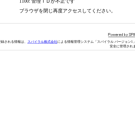
1100: 管理ＩＤが不正です
ブラウザを閉じ再度アクセスしてください。
登録される情報は、
スパイラル株式会社
による情報管理システム「スパイラル バージョン1
安全に管理され