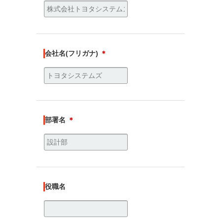
会社名(フリガナ)
＊
部署名
＊
役職名