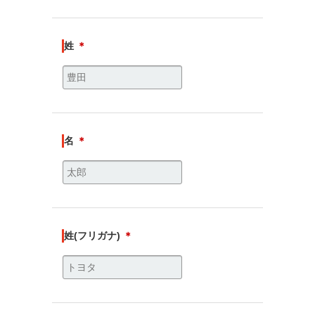
姓
＊
名
＊
姓(フリガナ)
＊