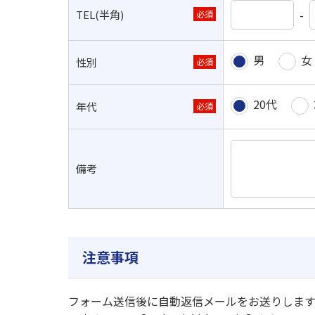
-
TEL(半角)
必須
男
女
性別
必須
20代
年代
必須
備考
注意事項
フォーム送信後に自動返信メールをお送りします