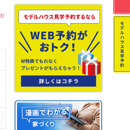
くだ
モ
デ
ル
ハ
ウ
ス
見
学
予
約