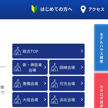
はじめての方へ
アクセス
モ
デ
ル
ハ
ウ
総合TOP
ス
検
索
新・神宮東
岡崎会場
会場
豊橋会場
可児会場
は使
カ
タ
せて
ロ
グ
大垣会場
浜北会場
請
求