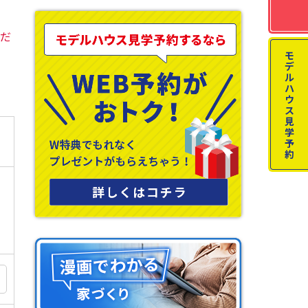
くだ
モ
デ
ル
ハ
ウ
ス
見
学
予
約