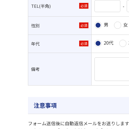
-
TEL(半角)
必須
男
女
性別
必須
20代
年代
必須
備考
注意事項
フォーム送信後に自動返信メールをお送りします