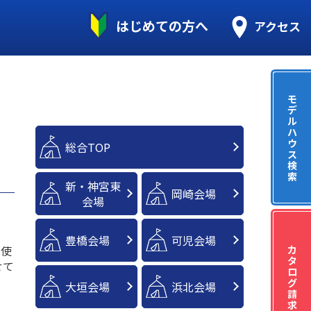
はじめての方へ
アクセス
モ
デ
ル
ハ
ウ
総合TOP
ス
検
索
新・神宮東
岡崎会場
会場
豊橋会場
可児会場
は使
カ
タ
せて
ロ
グ
大垣会場
浜北会場
請
求